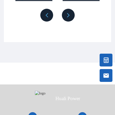
4. Innovatives Design, hohe Mobilität, niedriger Schwerpunkt,
starke Leistung, hochwertige Verarbeitung, schönes Aussehen
und kompakte Struktur.
5. Langlebiger durch die Auswahl dicker Ölleitungen,
vermeidet Öllecks, die durch Vibrationen verursachte
Leitungsbeschädigungen entstehen.
6. Große Leistungsreserve, stabiler Betrieb, hervorragende
Drehzahlregelung und geringer Kraftstoffverbrauch.
<
>
150kw Yuchai Dieselgenerator-Set
Huali Power