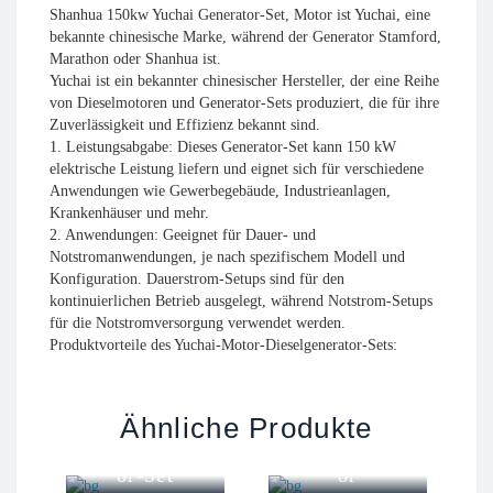
Shanhua 150kw Yuchai Generator-Set, Motor ist Yuchai, eine
bekannte chinesische Marke, während der Generator Stamford,
Marathon oder Shanhua ist.
Yuchai ist ein bekannter chinesischer Hersteller, der eine Reihe
von Dieselmotoren und Generator-Sets produziert, die für ihre
Zuverlässigkeit und Effizienz bekannt sind.
1. Leistungsabgabe: Dieses Generator-Set kann 150 kW
elektrische Leistung liefern und eignet sich für verschiedene
Anwendungen wie Gewerbegebäude, Industrieanlagen,
Krankenhäuser und mehr.
2. Anwendungen: Geeignet für Dauer- und
Notstromanwendungen, je nach spezifischem Modell und
Konfiguration. Dauerstrom-Setups sind für den
kontinuierlichen Betrieb ausgelegt, während Notstrom-Setups
für die Notstromversorgung verwendet werden.
Produktvorteile des Yuchai-Motor-Dieselgenerator-Sets:
1. Leistungsbereich von 20KW bis 1500KW, digitales
Steuerungssystem mit hoher Intelligenz.
150kW
400kw
2. Geringe Vibration, niedriger Geräuschpegel und hohe
Perkins
Perkins
Ähnliche Produkte
Zuverlässigkeit.
t
Dieselgenerat
Dieselgenerat
3. Geringe Emissionen, erfüllt die
or-Set
or
Umweltschutzanforderungen.