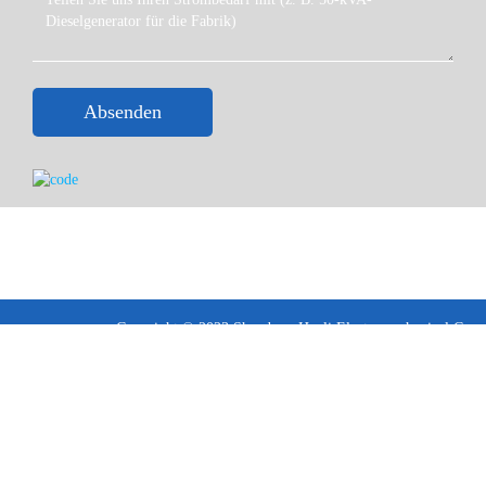
Absenden
Copyright © 2023 Shandong Huali Electromechanical Co.,
Ltd
Allgemeine Geschäftsbedingungen ·
Datenschutzrichtlinie