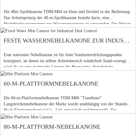
Die 40m Sprühkanone TDM-M04 ist klein und flexibel in der Bedienung.
Das Arbeitsprinzip der 40-m-Sprühkanone besteht darin, eine
Hochdruckwasserpumpe zur Wasserversorgung zu verwenden. Das Wasser
wird zum Sprinklerkopf geleitet o
FESTE WASSERNEBELKANONE ZUR INDUSTRIELLEN STAUBKONTROLLE
Eine stationäre Nebelkanone ist für feste Staubunterdrückungspunkte
konzipiert, an denen im selben Arbeitsbereich wiederholt Staub erzeugt
wird. Es ist eine praktische Lösung für Bergwerke, Steinbrüche,
Kohlehöfe, Materialhöfe, Zerkleinerung und
60-M-PLATTFORMNEBELKANONE
Die 60-m-Plattformnebelkanone TDM-M06 "Tiandimei"
Langstreckennebelkanone der Marke wurde unabhängig von der Shandong
Huali Electromechanical Co., Ltd. entwickelt und hergestellt. Das
Funktionsprinzip des Sprühgeräts
80-M-PLATTFORM-NEBELKANONE