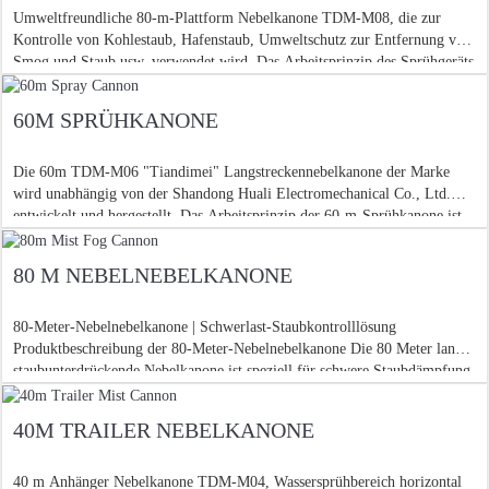
Umweltfreundliche 80-m-Plattform Nebelkanone TDM-M08, die zur
Kontrolle von Kohlestaub, Hafenstaub, Umweltschutz zur Entfernung von
Smog und Staub usw. verwendet wird. Das Arbeitsprinzip des Sprühgeräts
ist die Verwendung eines h
60M SPRÜHKANONE
Die 60m TDM-M06 "Tiandimei" Langstreckennebelkanone der Marke
wird unabhängig von der Shandong Huali Electromechanical Co., Ltd.
entwickelt und hergestellt. Das Arbeitsprinzip der 60-m-Sprühkanone ist
die Verwendung einer hohen
80 M NEBELNEBELKANONE
80-Meter-Nebelnebelkanone | Schwerlast-Staubkontrolllösung
Produktbeschreibung der 80-Meter-Nebelnebelkanone Die 80 Meter lange
staubunterdrückende Nebelkanone ist speziell für schwere Staubdämpfung
konzipiert
40M TRAILER NEBELKANONE
40 m Anhänger Nebelkanone TDM-M04, Wassersprühbereich horizontal