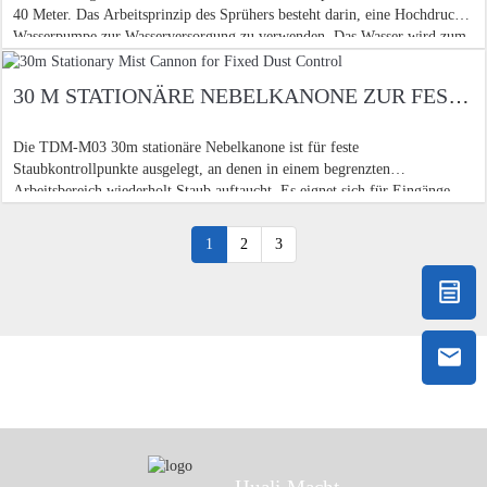
40 Meter. Das Arbeitsprinzip des Sprühers besteht darin, eine Hochdruck-
Wasserpumpe zur Wasserversorgung zu verwenden. Das Wasser wird zum
Sprinklerkopf der
30 M STATIONÄRE NEBELKANONE ZUR FESTEN STAUBKONTROLLE
Die TDM-M03 30m stationäre Nebelkanone ist für feste
Staubkontrollpunkte ausgelegt, an denen in einem begrenzten
Arbeitsbereich wiederholt Staub auftaucht. Es eignet sich für Eingänge
zum Gelände, Ladestellen, Arbeitsbereiche in Steinbruch, Abriss b
1
2
3